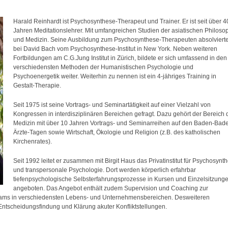
Harald Reinhardt ist Psychosynthese-Therapeut und Trainer. Er ist seit über 4
Jahren Meditationslehrer. Mit umfangreichen Studien der asiatischen Philoso
und Medizin. Seine Ausbildung zum Psychosynthese-Therapeuten absolvierte
bei David Bach vom Psychosynthese-Institut in New York. Neben weiteren
Fortbildungen am C.G.Jung Institut in Zürich, bildete er sich umfassend in den
verschiedensten Methoden der Humanistischen Psychologie und
Psychoenergetik weiter. Weiterhin zu nennen ist ein 4-jähriges Training in
Gestalt-Therapie.
Seit 1975 ist seine Vortrags- und Seminartätigkeit auf einer Vielzahl von
Kongressen in interdisziplinären Bereichen gefragt. Dazu gehört der Bereich 
Medizin mit über 10 Jahren Vortrags- und Seminarreihen auf den Baden-Bad
Ärzte-Tagen sowie Wirtschaft, Ökologie und Religion (z.B. des katholischen
Kirchenrates).
Seit 1992 leitet er zusammen mit Birgit Haus das Privatinstitut für Psychosynt
und transpersonale Psychologie. Dort werden körperlich erfahrbar
tiefenpsychologische Selbsterfahrungsprozesse in Kursen und Einzelsitzung
angeboten. Das Angebot enthält zudem Supervision und Coaching zur
ams in verschiedensten Lebens- und Unternehmensbereichen. Desweiteren
Entscheidungsfindung und Klärung akuter Konfliktstellungen.