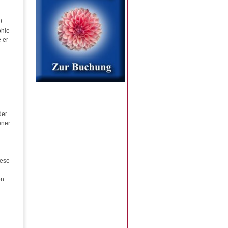
0
phie
 er
der
ener
hese
en